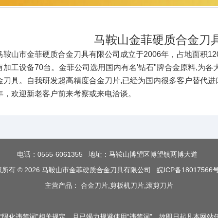
马鞍山金菲硬质合金刀
马鞍山市金菲硬质合金刀具有限公司成立于2006年，占地面积120
有加工设备70台。金菲公司选用国内有名'钻石"牌合金原料,为
金刀具。自我研发超高精度合金刀片,已经为国内很多客户替代进
年，欢迎新老客户前来考察或来电洽谈。
电话：
0555-6061355
地址：马鞍山博望区博望镇两博大道
所有 © 2026 马鞍山市金菲硬质合金刀具有限公司
皖ICP备18017566号
主营产品： 合金刀片,剪板机刀片,滚剪刀片
限化违禁词”相关规定，且已竭力规避使用“违禁词”。故即日起凡本网站