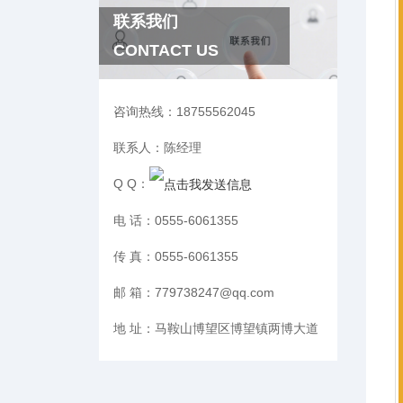
联系我们
CONTACT US
咨询热线：
18755562045
联系人：
陈经理
Q Q：
电 话：
0555-6061355
传 真：
0555-6061355
邮 箱：
779738247@qq.com
地 址：
马鞍山博望区博望镇两博大道