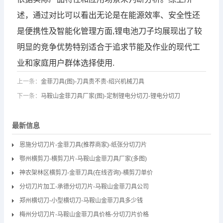
述，通过对比可以看出无论是在能源效率、安全性还
是便携性及智能化管理方面,锂电池刀子均展现出了较
明显的竞争优势特别适合于追求节能及作业的现代工
业和家庭用户群体选择使用.
上一条：
金菲刀具(图)-刀具贵不贵-绍兴机械刀具
下一条：
马鞍山金菲刀具厂家(图)-定制锂电分切刀-锂电分切刀
最新信息
恩施分切刀片-金菲刀具(推荐商家)-纸张分切刀片
鄂州横剪刀-横剪刀片-马鞍山金菲刀具厂家(多图)
神农架林区横剪刀-金菲刀具(在线咨询)-横剪刀单价
分切刀片加工-承德分切刀片-马鞍山金菲刀具公司
郑州横切刀-小型横切刀-马鞍山金菲刀具多少钱
梅州分切刀片-马鞍山金菲刀具价格-分切刀片价格