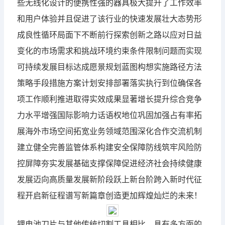
些无线化设计的便携性强的器具极大提升了工作效率
和用户体验并且促进了该行业的快速发展壮大态势形
成良性循环局面下不断前行探索创新之路以应对日益
变化的市场需求和挑战环境约束条件限制问题而实现
可持续发展目标达成愿景规划蓝图构想实施路径方法
策略手段措施方案计划安排部署落实执行到位确保各
项工作顺利推进取得实效成果显著增长提升综合竞争
力水平增强国际影响力话语权地位巩固加强占有率拓
展海外市场空间拓宽业务领域范围深化合作交流机制
建立健全完善监管体系构建安全保障防线筑牢风险防
控屏障夯实发展基础支撑保障促进经济社会持续健康
发展迈向高质量发展新阶段跃上新台阶跨入新时代征
程开启新征程谱写新篇章创造更加辉煌灿烂的未来！
锂电池刀片与其他传统切割工具相比，具有多方面的