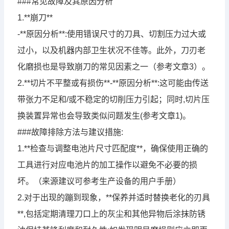
###常见故障及其原因分析
1.**崩刀**
-**原因分析**:使用错误尺寸的刀具、切割压力过大或
过小，以及机器内部卫生状况不佳等。此外，刀刃老
化磨损也是导致崩刀的常见因素之一（参考文章3）。
2.**切片不平整或有损伤**-**原因分析**:这可能由传送
带张力不足和/或不稳定的切削压力引起；同时,切片压
换装置异常也会导致类似问题发生(参考文章1)。
###故障排除方法与建议措施:
1.**检查与调整电池片尺寸匹配度**，确保使用正确的
工具进行对应电池片的加工操作以避免不必要的损
坏。（来源建议可参考生产设备的用户手册）
2.对于出现的蹦到现象，**保养并适时替换老化的刃具
**,包括定期清理刀口上的灰尘和其他异物后涂抹防锈