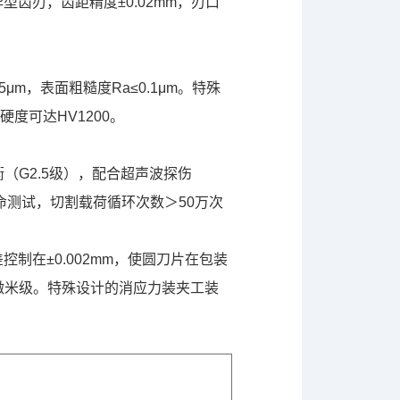
型齿刃，齿距精度±0.02mm，刃口
5μm，表面粗糙度Ra≤0.1μm。特殊
硬度可达HV1200。
（G2.5级），配合超声波探伤
寿命测试，切割载荷循环次数＞50万次
制在±0.002mm，使圆刀片在包装
微米级。特殊设计的消应力装夹工装