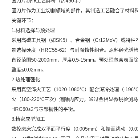
圆刀片制作工艺解析（约450字）
圆刀片作为工业切割领域的部件，其制造工艺融合了材料
关键环节：
1.材料选择与预处理
采用高碳工具钢（如SK5）、合金钢（Cr12MoV）或特种
景选择硬度（HRC55-62）与耐腐蚀性组合。原料经光
直径范围50-2000mm，厚度0.5-15mm。预处理包含
整度≤0.02mm。
2.热处理强化
采用真空淬火工艺（1020-1080℃）配合深冷处理（-1
火（180-220℃三次）消除内应力，通过金相显微镜检测
HRC60±2与芯部韧性的平衡。
3.精密成型加工
数控磨床完成双平面平行度（0.005mm）和端面跳动（0.