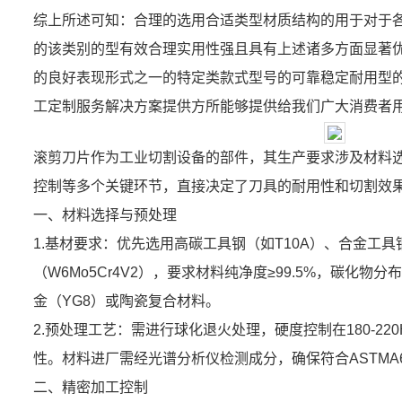
综上所述可知：合理的选用合适类型材质结构的用于对于
的该类别的型有效合理实用性强且具有上述诸多方面显著
的良好表现形式之一的特定类款式型号的可靠稳定耐用型
工定制服务解决方案提供方所能够提供给我们广大消费者
滚剪刀片作为工业切割设备的部件，其生产要求涉及材料
控制等多个关键环节，直接决定了刀具的耐用性和切割效
一、材料选择与预处理
1.基材要求：优先选用高碳工具钢（如T10A）、合金工具钢（
（W6Mo5Cr4V2），要求材料纯净度≥99.5%，碳化
金（YG8）或陶瓷复合材料。
2.预处理工艺：需进行球化退火处理，硬度控制在180-2
性。材料进厂需经光谱分析仪检测成分，确保符合ASTMA6
二、精密加工控制