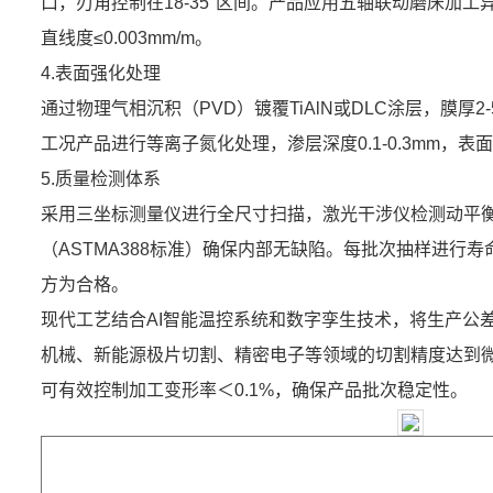
口，刃角控制在18-35°区间。产品应用五轴联动磨床加工异
直线度≤0.003mm/m。
4.表面强化处理
通过物理气相沉积（PVD）镀覆TiAlN或DLC涂层，膜厚2-
工况产品进行等离子氮化处理，渗层深度0.1-0.3mm，表面
5.质量检测体系
采用三坐标测量仪进行全尺寸扫描，激光干涉仪检测动平衡
（ASTMA388标准）确保内部无缺陷。每批次抽样进行
方为合格。
现代工艺结合AI智能温控系统和数字孪生技术，将生产公差控
机械、新能源极片切割、精密电子等领域的切割精度达到
可有效控制加工变形率＜0.1%，确保产品批次稳定性。