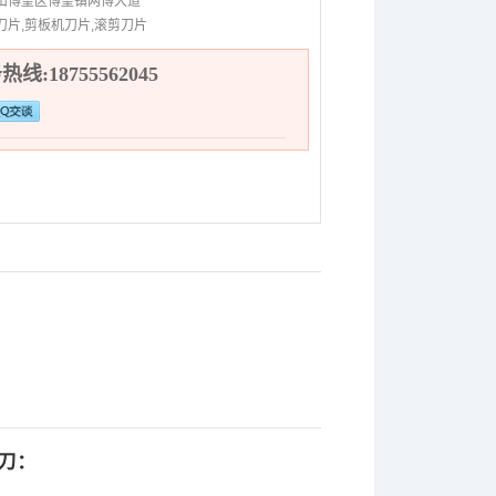
山博望区博望镇两博大道
刀片,剪板机刀片,滚剪刀片
线:18755562045
刀：