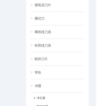
锂电池刀片
横切刀
横剪线刀具
纵剪线刀具
粉碎刀片
导轨
冲模
冲孔模